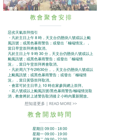
教會聚會安排
惡劣天氣崇拜指引
・凡於主日上午 8 時，天文台仍懸掛八號或以上颱
風訊號；或黑色暴雨警告；或發出「極端情況」，
當日早堂崇拜將會取消。
凡於主日上午 9 時 30 分，天文台仍懸掛八號或以上
颱風訊號；或黑色暴雨警告；或發出「極端情
況」，當日午堂崇拜將會取消。
・凡於周六下午2時30分，，天文台仍懸掛八號或以
上颱風訊號；或黑色暴雨警告；或發出「極端情
況」，當日黃昏崇拜取消。
・會眾可於主日早上 10 時在家參與網上崇拜。
・若八號或以上颱風訊號/黑色暴雨警告/極端情況取
消，教會將於上述警告取消後 2 小時內重新開放。
想知道更多 | READ MORE >>
​教會開放時間
星期日 09:00 -
18:00
星期一 09:00 -
19:00
星期二 09:00 - 22:00