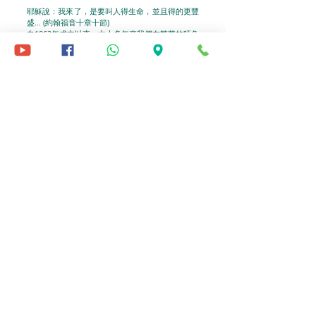
耶穌說：我來了，是要叫人得生命，並且得的更豐
盛… (約翰福音十章十節)
自1962年成立以來，六十多年來我們在繁華的旺角
區，本著敬神愛人的精神，將耶穌基督的愛與社區
及鄰舍分享。每星期我們均舉行主日崇拜、訓練及
小組，透過講解聖經及小組關懷，讓生活在都市的
人，心靈重新得力，重尋生命的真義。
​深盼你在煩囂的生活中，能得著生命中最寶貴的禮
物──來自神的愛，並在失衡的世代中，得著心靈
的綠洲！
想知道更多 | READ MORE >>
「這家就是神的教會，真理的柱石和根基。」
(提摩太前書3:15)