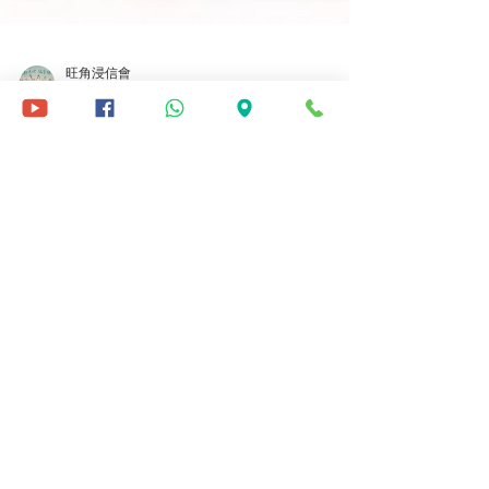
旺角浸信會
2020年8月20日
讀畢需時 1 分鐘
萬人禱告 - 梁煒
今天梁煒鼓勵我們萬人禱告的心。