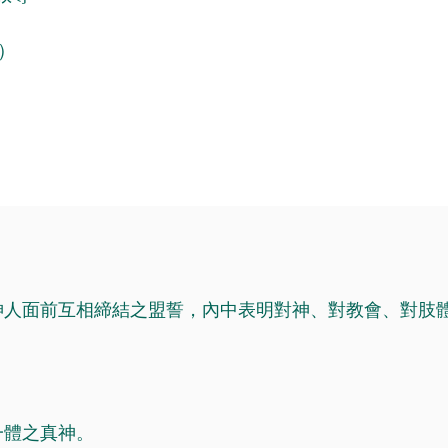
2）
神人面前互相締結之盟誓，內中表明對神、對教會、對肢
一體之真神。