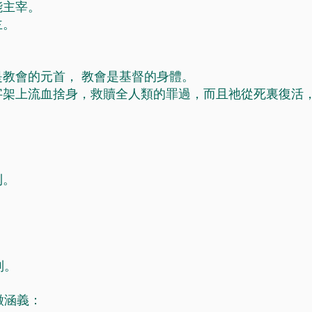
能主宰。
主。
教會的元首， 教會是基督的身體。
字架上流血捨身，救贖全人類的罪過，而且祂從死裏復活
則。
制。
徵涵義：