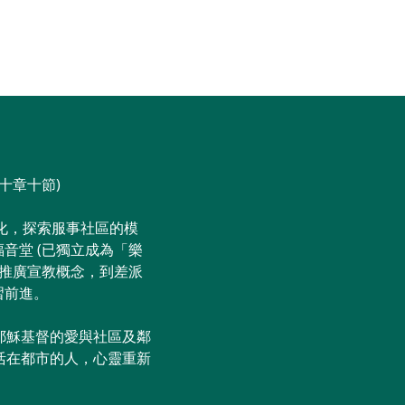
獻
牧者家書
聯絡我們
十章十節)
化，探索服事社區的模
音堂 (已獨立成為「樂
導推廣宣教概念，到差派
習前進。
耶穌基督的愛與社區及鄰
活在都市的人，心靈重新