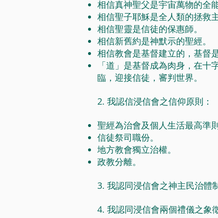
相信真神聖父是宇宙萬物的全
相信聖子耶穌是全人類的拯救
相信聖靈是信徒的保惠師。
相信新舊約是神默示的聖經。
相信教會是基督建立的，基督是
「道」是基督成為肉身，在十
臨，迎接信徒，審判世界。
2. 我認信浸信會之信仰原則：
聖經為治會及個人生活最高準
信徒祭司職份。
地方教會獨立治權。
政教分離。
3. 我認同浸信會之神主民治體
4. 我認同浸信會兩個禮儀之象