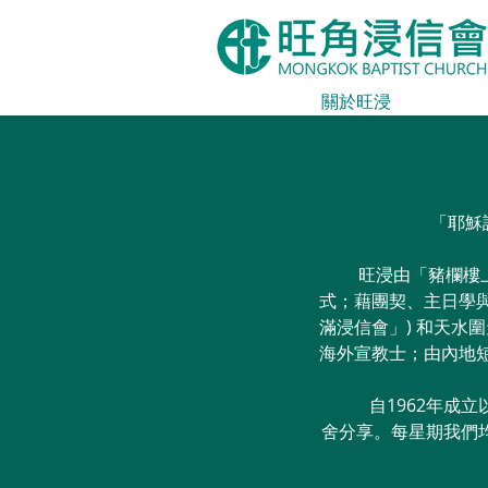
主頁
關於旺浸
崇拜
「耶穌
旺浸由「豬欄樓上」
式；藉團契、主日學
滿浸信會」) 和天
海外宣教士；由內地
自1962年成立以
舍分享。每星期我們