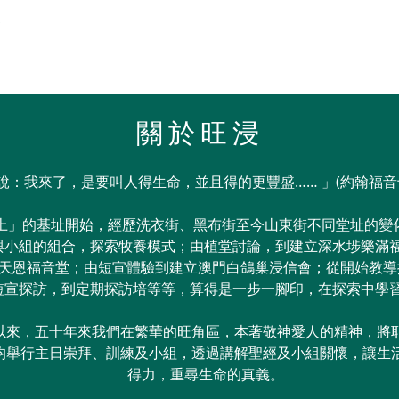
直播
城心所願
新世代書塾
下載
奉
關於旺浸
說：我來了，是要叫人得生命，並且得的更豐盛…… 」(約翰福音
的基址開始，經歷洗衣街、黑布街至今山東街不同堂址的變
與小組的組合，探索牧養模式；由植堂討論，到建立深水埗樂滿福
水圍天恩福音堂；由短宣體驗到建立澳門白鴿巢浸信會；從開始教
短宣探訪，到定期探訪培等等，算得是一步一腳印，在探索中學
來，五十年來我們在繁華的旺角區，本著敬神愛人的精神，將
均舉行主日崇拜、訓練及小組，透過講解聖經及小組關懷，讓生
得力，重尋生命的真義。