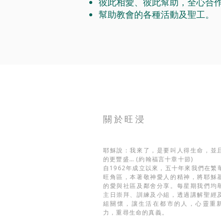
彼此相愛、彼此幫助，全心合
幫助教會的各種活動及聖工。
關於旺浸
耶穌說：我來了，是要叫人得生命，並
的更豐盛… (約翰福言十章十節)
自1962年成立以來，五十年來我們在繁
旺角區，本著敬神愛人的精神，將耶穌
的愛與社區及鄰舍分享。每星期我們均
主日崇拜、訓練及小組，透過講解聖經
組關懷，讓生活在都市的人，心靈重
力，重尋生命的真義。