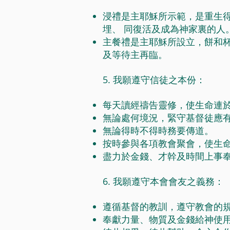
浸禮是主耶穌所示範，是重生
埋、 同復活及成為神家裏的人
主餐禮是主耶穌所設立，餅和
及等待主再臨。
5. 我願遵守信徒之本份：
每天讀經禱告靈修，使生命連
無論處何境況，緊守基督徒應
無論得時不得時務要傳道。
按時參與各項教會聚會，使生
盡力於金錢、才幹及時間上事
6. 我願遵守本會會友之義務：
遵循基督的教訓，遵守教會的
奉獻力量、物質及金錢給神使