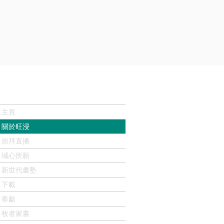
主頁
關於旺浸
崇拜直播
城心所願
新世代書塾
下載
奉獻
牧者家書