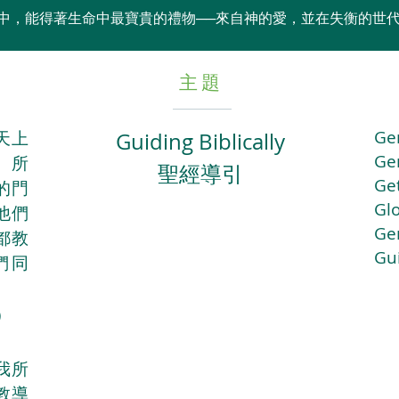
活中，能得著生命中最寶貴的禮物──來自神的愛，並在失衡的世
主題
Ge
天上
Guiding Biblically
Ge
。所
聖經導引
Ge
的門
Gl
他們
Ge
都教
Gu
們同
 ）
我所
教導