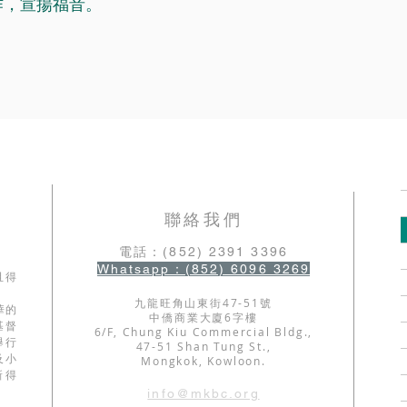
作，宣揚福音。
​聯絡我們
電話：(852) 2391 3396
Whatsapp：(852) 6096 3269
且得
九龍旺角山東街47-51號
華的
中僑商業大廈6字樓
基督
6/F, Chung Kiu Commercial Bldg.,
舉行
47-51 Shan Tung St.,
及小
Mongkok, Kowloon.
新得
info@mkbc.org