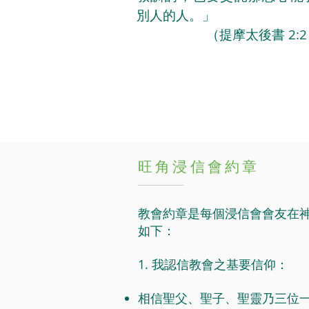
別人的人。」
（提摩太
後書 2:
旺角浸信會約章
教會約章是每個浸信會會友在
如下：
1. 我認信教會之基要信仰：
相信聖父、聖子、聖靈乃三位