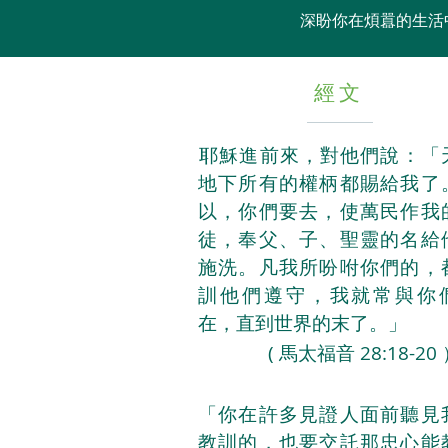
​深盼你在煩囂的生
​經文
​耶穌進前來，對他們說：「
地下所有的權柄都賜給我了
以，你們要去，使萬民作我
徒，奉父、子、聖靈的名給
施洗。凡我所吩咐你們的，
訓他們遵守，我就常與你
在，直到世界的末了。」
( 馬太福音 28:18-20
「你在許多見證人面前聽見
教訓的，也要交託那
忠心
能