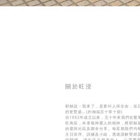
關於旺浸
耶穌說：我來了，是要叫人得生命，並
的更豐盛… (約翰福言十章十節)
自1962年成立以來，五十年來我們在繁
旺角區，本著敬神愛人的精神，將耶穌
的愛與社區及鄰舍分享。每星期我們均
主日崇拜、訓練及小組，透過講解聖經
組關懷，讓生活在都市的人，心靈重