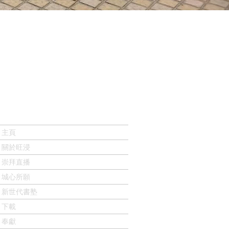
主頁
關於旺浸
崇拜直播
城心所願
新世代書塾
下載
奉獻