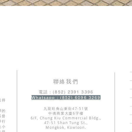
​聯絡我們
電話：(852) 2391 3396
Whatsapp：(852) 6096 3269
且得
九龍旺角山東街47-51號
華的
中僑商業大廈6字樓
基督
6/F, Chung Kiu Commercial Bldg.,
舉行
47-51 Shan Tung St.,
及小
Mongkok, Kowloon.
新得