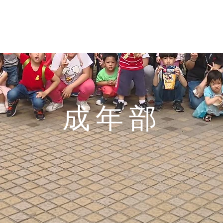
直播
城心所願
新世代書塾
下載
奉
成年部