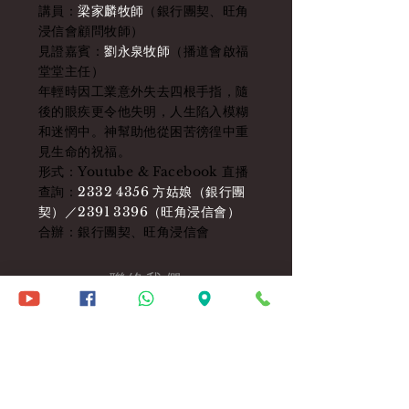
講員：
梁家麟牧師
（銀行團契、旺角
浸信會顧問牧師）
見證嘉賓：
劉永泉牧師
（播道會啟福
堂堂主任）
年輕時因工業意外失去四根手指，隨
後的眼疾更令他失明，人生陷入模糊
和迷惘中。神幫助他從困苦徬徨中重
見生命的祝福。
形式：Youtube & Facebook 直播
查詢：
2332 4356
方姑娘（銀行團
契）／2391 3396（旺角浸信會）
合辦：銀行團契、旺角浸信會
​聯絡我們
電話：(852)
2391 3396
Whatsapp：(852) 6096 3269
九龍旺角山東街47-51號
中僑商業大廈6字樓
6/F, Chung Kiu Commercial Bldg.,
47-51 Shan Tung St.,
Mongkok, Kowloon.