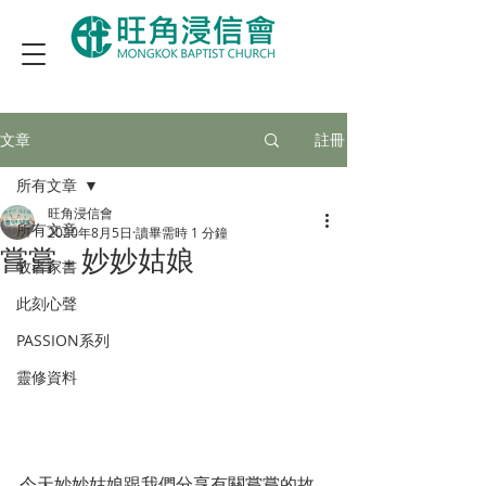
文章
註冊
所有文章
旺角浸信會
所有文章
2020年8月5日
讀畢需時 1 分鐘
嘗嘗 - 妙妙姑娘
牧者家書
此刻心聲
PASSION系列
靈修資料
今天妙妙姑娘跟我們分享有關嘗嘗的故