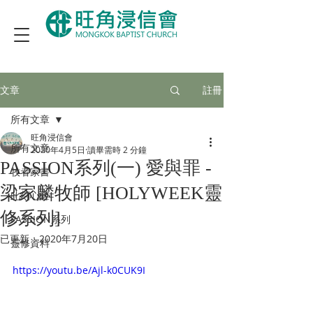
文章
註冊
所有文章
旺角浸信會
所有文章
2020年4月5日
讀畢需時 2 分鐘
PASSION系列(一) 愛與罪 -
牧者家書
梁家麟牧師 [HOLYWEEK靈
此刻心聲
修系列]
PASSION系列
已更新：
2020年7月20日
靈修資料
https://youtu.be/Ajl-k0CUK9I