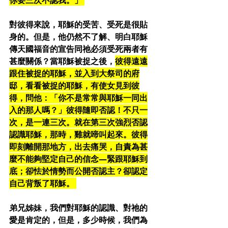
對彼得來說，耶穌的受苦、受死是很貼
身的。但是，他仍然不了解、明白耶穌
傳天國福音的宣告同祂必須受死兩者有
甚麼關係？當耶穌被捉之後，
彼得遠遠
跟住被捉的耶穌，並入到大祭司的府
邸，看看被捉的耶穌，有使女見到彼
得，問他：「你不是常常與耶穌一同出
入的那人嗎？」彼得隨即否認！不只一
次，是一連三次。就在第三次強烈否認
認識耶穌，那時，雞就啼叫起來。彼得
即刻離開那地方，出去痛哭，自責為甚
麼不能夠堅定自己的信念—緊跟耶穌到
底；卻怯於情勢而公開否認主？卻認定
自己背叛了耶穌。 
弟兄姊妹，我們對耶穌的認識、對祂的
愛是肯定的，但是，多少時候，我們為