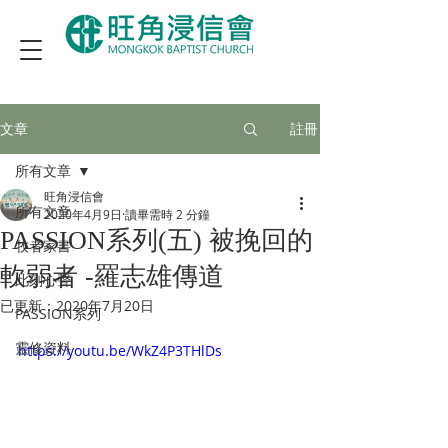
文章
註冊
所有文章
旺角浸信會
所有文章
2020年4月9日
讀畢需時 2 分鐘
PASSION系列(五) 被挽回的
牧者家書
軟弱者 -羅志雄傳道
此刻心聲
已更新：
2020年7月20日
PASSION系列
靈修資料
https://youtu.be/WkZ4P3THlDs