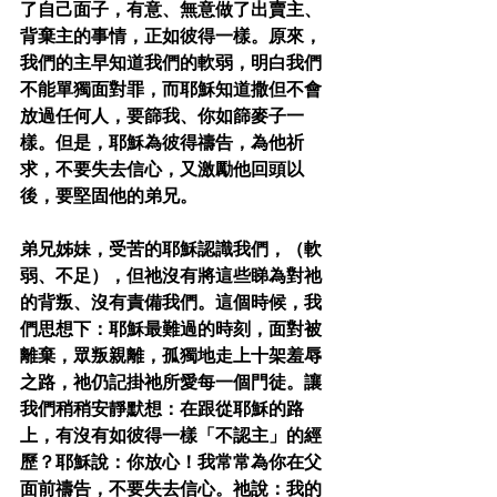
了自己面子，有意、無意做了出賣主、
背棄主的事情，正如彼得一樣。原來，
我們的主早知道我們的軟弱，明白我們
不能單獨面對罪，而耶穌知道撒但不會
放過任何人，要篩我、你如篩麥子一
樣。但是，耶穌為彼得禱告，為他祈
求，不要失去信心，又激勵他回頭以
後，要堅固他的弟兄。
弟兄姊妹，受苦的耶穌認識我們，（軟
弱、不足），但祂沒有將這些睇為對祂
的背叛、沒有責備我們。這個時候，我
們思想下：耶穌最難過的時刻，面對被
離棄，眾叛親離，孤獨地走上十架羞辱
之路，祂仍記掛祂所愛每一個門徒。讓
我們稍稍安靜默想：在跟從耶穌的路
上，有沒有如彼得一樣「不認主」的經
歷？耶穌說：你放心！我常常為你在父
面前禱告，不要失去信心。祂說：我的