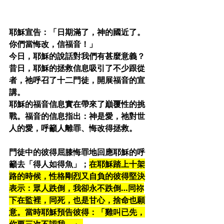
耶穌宣告：「日期滿了，神的國近了。
你們當悔改，信福音！」
今日，耶穌的說話對我們有甚麼意義？
昔日，耶穌的拯救信息吸引了不少跟從
者，祂呼召了十二門徒，開展福音的宣
講。
耶穌的福音信息實在帶來了巔覆性的挑
戰。福音的信息指出：神是愛，祂對世
人的愛，呼籲人離罪、悔改得拯救。
門徒中的彼得屈膝悔罪地回應耶穌的呼
籲去「得人如得魚」；
在耶穌踏上十架
路的時候，性格剛烈又自負的彼得堅決
表示：眾人跌倒，我卻永不跌倒…同祢
下在監裡，同死，也是甘心，捨命也願
意。當時耶穌預告彼得：「雞叫已先，
你要三次不認我。」 