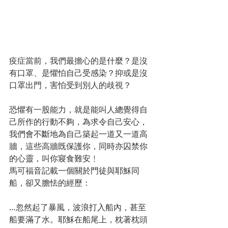
疫症當前，我們最擔心的是什麼？是沒
有口罩、是懼怕自己受感染？抑或是沒
口罩出門，害怕受到別人的歧視？
恐懼有一股能力，就是能叫人總覺得自
己所作的行動不夠，為求令自己安心，
我們會不斷地為自己築起一道又一道高
牆，這些高牆既保護你，同時亦囚禁你
的心靈，叫你寢食難安﹗
馬可福音記載一個關於門徒與耶穌同
船，卻又膽怯的經歷：
…忽然起了暴風，波浪打入船內，甚至
船要滿了水。耶穌在船尾上，枕著枕頭