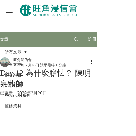
文章
註冊
所有文章
旺角浸信會
所有文章
2020年2月16日
讀畢需時 1 分鐘
Day 12 為什麼膽怯？ 陳明
牧者家書
泉牧師
此刻心聲
已更新：
2020年2月20日
PASSION系列
靈修資料