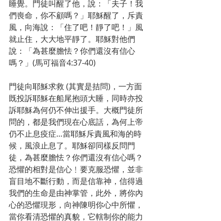
睡覺。門徒叫醒了他，說：「夫子！我
們喪命，你不顧嗎？」耶穌醒了，斥責
風，向海說：「住了吧！靜了吧！」風
就止住，大大地平靜了。耶穌對他們
說：「為甚麼膽怯？你們還沒有信心
嗎？」(馬可福音4:37-40)
門徒向耶穌求救 (其實是拮問)，一方面
既投訴耶穌在船尾抱頭大睡，同時亦投
訴耶穌為何仍不伸出援手。大概門徒所
問的，都是我們現在心底話，為何上帝
仍不止息疫症…當耶穌斥責風和海的時
候，風浪止息了。耶穌卻同樣反問門
徒，為甚麼膽怯？你們還沒有信心嗎？
恐懼的相對是信心﹗要克服恐懼，並非
盲目地不斷行動，而是信靠神，信得過
我們的生命是由神掌管，此外，將你內
心的恐懼現形，向神陳明你心中所懼，
當你看清恐懼的真貌，它轄制你的能力