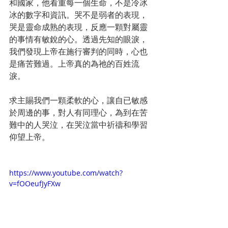
和國家，他看重每一個生命，不是冷冰
冰的數字和資訊。哭不是弱者的表現，
哭是靈命成熟的表現，反應一顆對屬靈
的事情有敏銳的心。透過先知的眼淚，
我們發現上帝在施行審判的同時，心也
是痛苦難過。上帝真的為祂的百姓流
淚。
求主賜我們一顆柔軟的心，讓自已敏感
於周邊的事，對人有同理心，為到在苦
難中的人哭泣，在哭泣當中祈禱和學習
仰望上帝。
https://www.youtube.com/watch?
v=fOOeufJyFXw