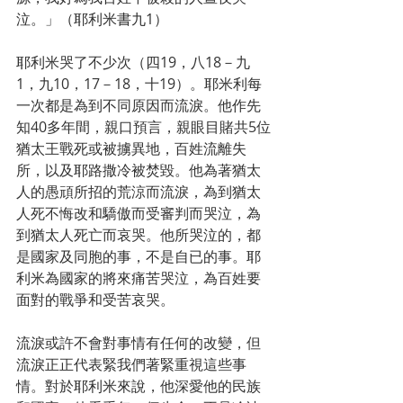
泣。」（耶利米書九1）
耶利米哭了不少次（四19，八18－九
1，九10，17－18，十19）。耶米利每
一次都是為到不同原因而流淚。他作先
知40多年間，親口預言，親眼目賭共5位
猶太王戰死或被擄異地，百姓流離失
所，以及耶路撒冷被焚毀。他為著猶太
人的愚頑所招的荒涼而流淚，為到猶太
人死不悔改和驕傲而受審判而哭泣，為
到猶太人死亡而哀哭。他所哭泣的，都
是國家及同胞的事，不是自已的事。耶
利米為國家的將來痛苦哭泣，為百姓要
面對的戰爭和受苦哀哭。
流淚或許不會對事情有任何的改變，但
流淚正正代表緊我們著緊重視這些事
情。對於耶利米來說，他深愛他的民族