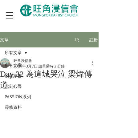
文章
註冊
所有文章
旺角浸信會
所有文章
2020年3月7日
讀畢需時 2 分鐘
Day 32 為這城哭泣 梁煒傳
牧者家書
道
此刻心聲
PASSION系列
靈修資料